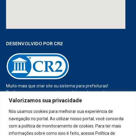
DESENVOLVIDO POR CR2
Muito mais que
criar site
ou
sistema para prefeituras
!
Realizamos uma
assessoria
completa, onde garantimos em
contrato que todas as exigências das
leis de transparência
Valorizamos sua privacidade
pública
serão atendidas.
Nós usamos cookies para melhorar sua experiência de
Conheça o
PNTP
e o
Radar da Transparência Pública
navegação no portal. Ao utilizar nosso portal, você concorda
com a política de monitoramento de cookies. Para ter mais
informações sobre como isso é feito, acesse Política de