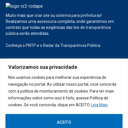
Muito mais que
criar site
ou
sistema para prefeituras
!
Realizamos uma
assessoria
completa, onde garantimos em
contrato que todas as exigências das
leis de transparência
pública
serão atendidas.
Conheça o
PNTP
e o
Radar da Transparência Pública
Valorizamos sua privacidade
Todos os direitos reservados a Prefeitura Municipal de Diamante
Nós usamos cookies para melhorar sua experiência de
D’Oeste
navegação no portal. Ao utilizar nosso portal, você concorda
com a política de monitoramento de cookies. Para ter mais
Mapa do Site
Acessar Área Administrativa
informações sobre como isso é feito, acesse Política de
Acessar o Webmail
cookies. Se você concorda, clique em ACEITO
Leia Mais
ACEITO