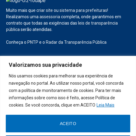
Muito mais que
criar site
ou
sistema para prefeituras
!
Realizamos uma
assessoria
completa, onde garantimos em
contrato que todas as exigências das
leis de transparência
pública
serão atendidas.
Conheça o
PNTP
e o
Radar da Transparência Pública
Valorizamos sua privacidade
Todos os direitos reservados a Prefeitura Municipal de Diamante
Nós usamos cookies para melhorar sua experiência de
D’Oeste
navegação no portal. Ao utilizar nosso portal, você concorda
com a política de monitoramento de cookies. Para ter mais
Mapa do Site
Acessar Área Administrativa
informações sobre como isso é feito, acesse Política de
Acessar o Webmail
cookies. Se você concorda, clique em ACEITO
Leia Mais
ACEITO