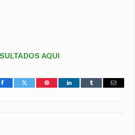
ESULTADOS AQUI
Facebook
Twitter
Pinterest
LinkedIn
Tumblr
E-
mail