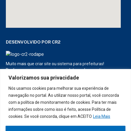
DESENVOLVIDO POR CR2
Muito mais que
criar site
ou
sistema para prefeituras
!
Realizamos uma
assessoria
completa, onde garantimos em
contrato que todas as exigências das
leis de transparência
Valorizamos sua privacidade
pública
serão atendidas.
Nós usamos cookies para melhorar sua experiência de
Conheça o
PNTP
e o
Radar da Transparência Pública
navegação no portal. Ao utilizar nosso portal, você concorda
com a política de monitoramento de cookies. Para ter mais
informações sobre como isso é feito, acesse Política de
cookies. Se você concorda, clique em ACEITO
Leia Mais
Todos os direitos reservados a Prefeitura Municipal de Diamante
D’Oeste