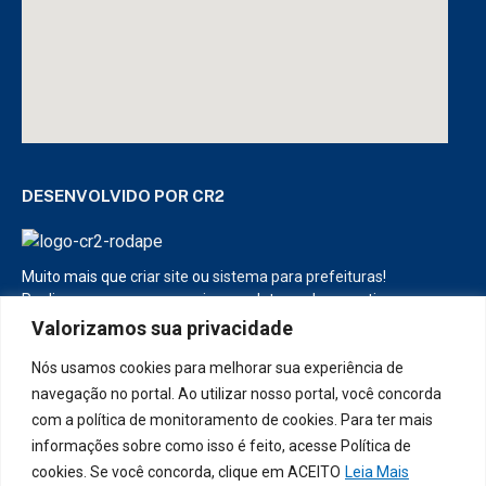
DESENVOLVIDO POR CR2
Muito mais que
criar site
ou
sistema para prefeituras
!
Realizamos uma
assessoria
completa, onde garantimos em
contrato que todas as exigências das
leis de transparência
Valorizamos sua privacidade
pública
serão atendidas.
Nós usamos cookies para melhorar sua experiência de
Conheça o
PNTP
e o
Radar da Transparência Pública
navegação no portal. Ao utilizar nosso portal, você concorda
com a política de monitoramento de cookies. Para ter mais
informações sobre como isso é feito, acesse Política de
cookies. Se você concorda, clique em ACEITO
Leia Mais