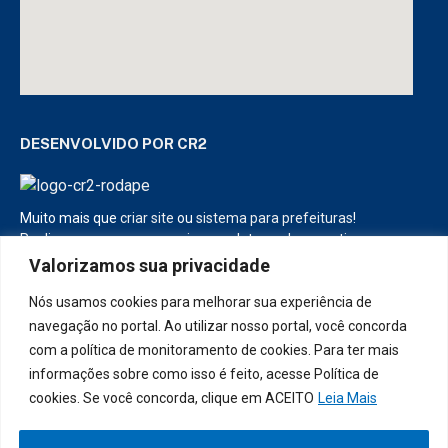
DESENVOLVIDO POR CR2
Muito mais que
criar site
ou
sistema para prefeituras
!
Realizamos uma
assessoria
completa, onde garantimos em
contrato que todas as exigências das
leis de transparência
Valorizamos sua privacidade
pública
serão atendidas.
Nós usamos cookies para melhorar sua experiência de
Conheça o
PNTP
e o
Radar da Transparência Pública
navegação no portal. Ao utilizar nosso portal, você concorda
com a política de monitoramento de cookies. Para ter mais
informações sobre como isso é feito, acesse Política de
cookies. Se você concorda, clique em ACEITO
Leia Mais
Todos os direitos reservados a Prefeitura Municipal de Diamante
D’Oeste