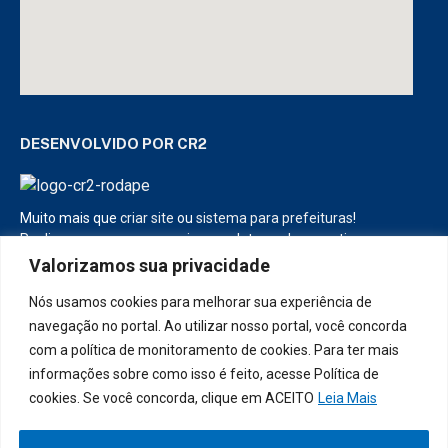
DESENVOLVIDO POR CR2
Muito mais que
criar site
ou
sistema para prefeituras
!
Realizamos uma
assessoria
completa, onde garantimos em
contrato que todas as exigências das
leis de transparência
Valorizamos sua privacidade
pública
serão atendidas.
Nós usamos cookies para melhorar sua experiência de
Conheça o
PNTP
e o
Radar da Transparência Pública
navegação no portal. Ao utilizar nosso portal, você concorda
com a política de monitoramento de cookies. Para ter mais
informações sobre como isso é feito, acesse Política de
cookies. Se você concorda, clique em ACEITO
Leia Mais
Todos os direitos reservados a Prefeitura Municipal de Diamante
D’Oeste