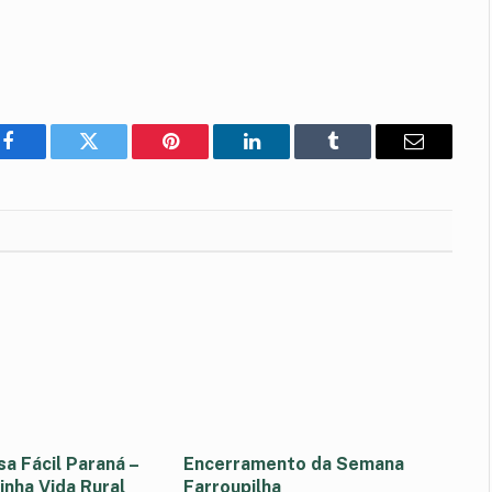
Facebook
Twitter
Pinterest
LinkedIn
Tumblr
E-
mail
a Fácil Paraná –
Encerramento da Semana
inha Vida Rural
Farroupilha