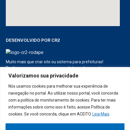
DESENVOLVIDO POR CR2
Muito mais que
criar site
ou
sistema para prefeituras
!
Realizamos uma
assessoria
completa, onde garantimos em
contrato que todas as exigências das
leis de transparência
Valorizamos sua privacidade
pública
serão atendidas.
Nós usamos cookies para melhorar sua experiência de
Conheça o
PNTP
e o
Radar da Transparência Pública
navegação no portal. Ao utilizar nosso portal, você concorda
com a política de monitoramento de cookies. Para ter mais
informações sobre como isso é feito, acesse Política de
cookies. Se você concorda, clique em ACEITO
Leia Mais
Todos os direitos reservados a Prefeitura Municipal de Diamante
D’Oeste