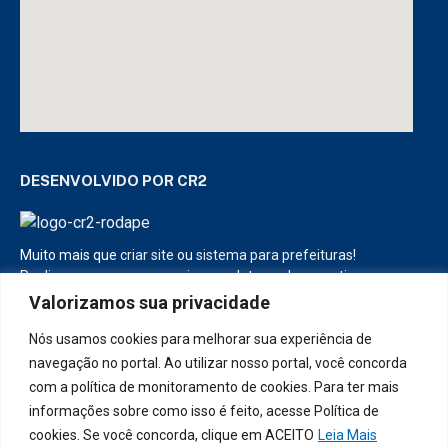
DESENVOLVIDO POR CR2
Muito mais que
criar site
ou
sistema para prefeituras
!
Realizamos uma
assessoria
completa, onde garantimos em
contrato que todas as exigências das
leis de transparência
Valorizamos sua privacidade
pública
serão atendidas.
Nós usamos cookies para melhorar sua experiência de
Conheça o
PNTP
e o
Radar da Transparência Pública
navegação no portal. Ao utilizar nosso portal, você concorda
com a política de monitoramento de cookies. Para ter mais
informações sobre como isso é feito, acesse Política de
cookies. Se você concorda, clique em ACEITO
Leia Mais