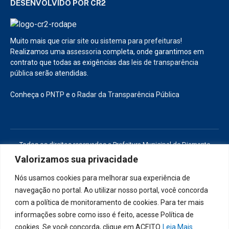
DESENVOLVIDO POR CR2
Muito mais que
criar site
ou
sistema para prefeituras
!
Realizamos uma
assessoria
completa, onde garantimos em
contrato que todas as exigências das
leis de transparência
pública
serão atendidas.
Conheça o
PNTP
e o
Radar da Transparência Pública
Todos os direitos reservados a Prefeitura Municipal de Diamante
D’Oeste
Valorizamos sua privacidade
Nós usamos cookies para melhorar sua experiência de
Mapa do Site
Acessar Área Administrativa
navegação no portal. Ao utilizar nosso portal, você concorda
Acessar o Webmail
com a política de monitoramento de cookies. Para ter mais
informações sobre como isso é feito, acesse Política de
cookies. Se você concorda, clique em ACEITO
Leia Mais