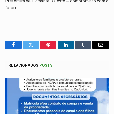
Prefeitura de Diamante D’Oeste — compromisso com o
futuro!
Facebook
Twitter
Pinterest
LinkedIn
Tumblr
E-
mail
RELACIONADOS
POSTS